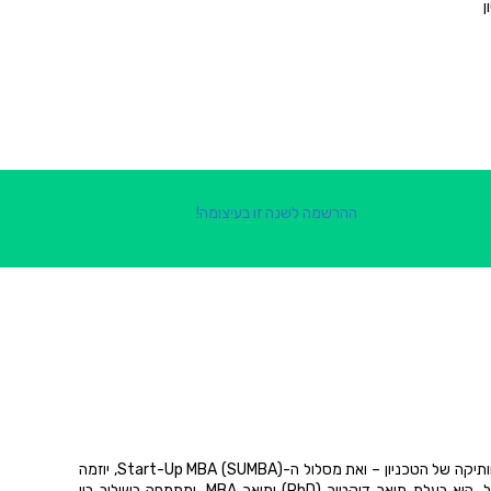
ן
ההרשמה לשנה זו בעיצומה!
ד"ר ליטל עטיה מובילה את BizTEC – תוכנית היזמות הוותיקה של הטכניון – ואת מסלול ה-Start-Up MBA (SUMBA), יוזמה
משותפת של t:hub והפקולטה להנדסת תעשייה וניהול. היא בעלת תואר דוקטור (PhD) ותואר MBA, ומתמחה בשילוב בין