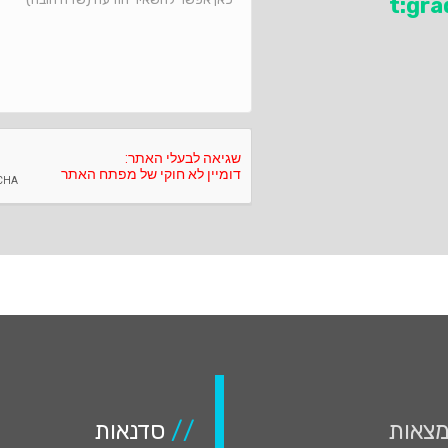
t:gr
צאות
//
סדנאות