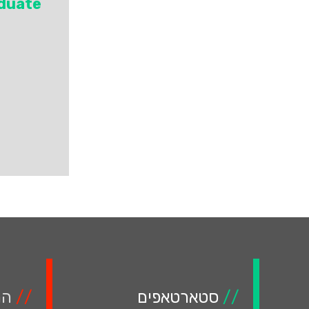
aduate
//
סטארטאפים
//
המ