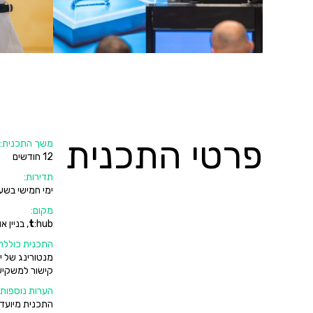
פרטי התכנית
משך התכנית:
12 חודשים
תדירות:
ימי חמישי בשע
מקום:
:hub, בניין אולמן, קומה 4.
t
התכנית כוללת
מנטורינג של יז
קישור למשקיעי
הערות נוספות:
התכנית מיועדת