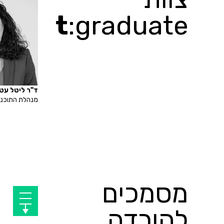
t
:graduate
ד"ר ליטל עט
מנהלת התוכני
מסמכים
להורדה