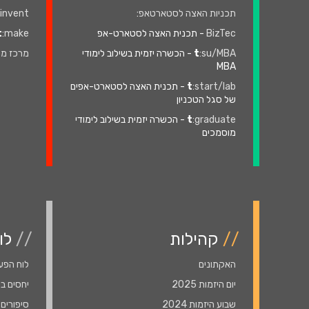
תכניות האצה לסטארטאפ
:
:invent
BizTec
- תכנית האצה לסטארט-אפ
:make
t
:su/MBA
t
- הכשרה יזמית בשילוב לימודי
מרכז מה
MBA
:start/lab
t
- תכנית האצה לסטארט-אפים
של סגל הטכניון
:graduate
t
- הכשרה יזמית בשילוב לימודי
מוסמכים
//
קהילות
//
לו
האקתונים
לוח הפעיל
יום היזמות 2025
יחסים בי
שבוע היזמות 2024
סיפורים