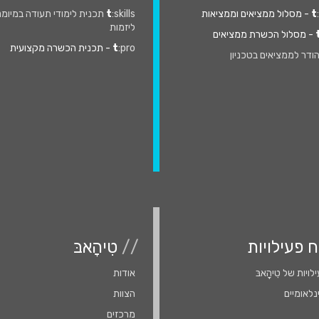
t
- מסלול ממציאים וממציאות
t
:skills תכנית לימודי תעודה במיומ
ליזמות
- מסלול הכשרת ממציאים
:pro
t
- תכנית הכשרה מקצועית
ודר לממציאים בטכניון
ח פעילויות
//
טִיהָאבּ
ויות של טִִיהָָאבּ
אודות
נלאומיים
הצוות
מרכזים