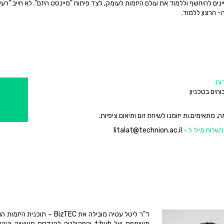
נים להיחשף וללמוד את עולם היזמות לעומק, לצד פיתוח "מיינסט היזם". לא חייב "רעיו
ה- הרצון ללמוד.
ות:
הים בטכניון
מתאימים.ות יזומנו לשיחת זום ותיאום ציפיות.
 לשלוח מייל ל -
litalat@technion.ac.il