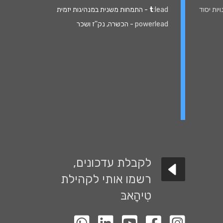
נויות יסוד
:lead
t
- התמחות משנית במנהיגות יזמית
powerlead
- הכשרה, נק''ז ושכר
לקבלת עדכונים,
רשמו אותי לקהילת
טִיהָאבּ
לעמוד האינסטגרם שלנו
לעמוד הפייסבוק שלנו
לעמוד יוטיוב שלנו
לעמוד הלינקדין שלנו
קבוצת ווטסאפ השקטה