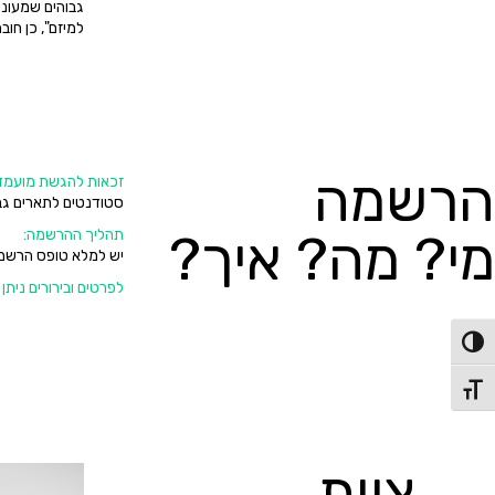
גבוהים שמעוניי
למיזם", כן חוב
הרשמה
זכאות להגשת מועמד
סטודנטים לתארים גבו
מי? מה? איך?
תהליך ההרשמה:
יש למלא טופס הרשמה, 
לפרטים ובירורים ניתן
פעל/כבה ניגודיות גבוהה
תג גודל גופן
צוות