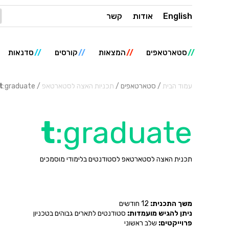
English
אודות
קשר
סטארטאפים
המצאות
קורסים
סדנאות
עמוד הבית
/ סטארטאפים /
תכניות האצה לסטארטאפ
/
:graduate
t
t
:graduate
תכנית האצה לסטארטאפ לסטודנטים בלימודי מוסמכים
משך התכנית:
12 חודשים
ניתן להגיש מועמדות:
סטודנטים לתארים גבוהים בטכניון
פרוייקטים:
שלב ראשוני