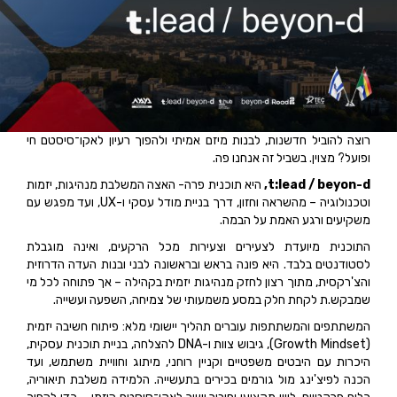
רוצה להוביל חדשנות, לבנות מיזם אמיתי ולהפוך רעיון לאקו־סיסטם חי
ופועל? מצוין. בשביל זה אנחנו פה.
t:lead / beyon-d
,
היא תוכנית פרה- האצה המשלבת מנהיגות, יזמות
וטכנולוגיה – מהשראה וחזון, דרך בניית מודל עסקי ו-UX, ועד מפגש עם
משקיעים ורגע האמת על הבמה.
התוכנית מיועדת לצעירים וצעירות מכל הרקעים, ואינה מוגבלת
לסטודנטים בלבד. היא פונה בראש ובראשונה לבני ובנות העדה הדרוזית
והצ'רקסית, מתוך רצון לחזק מנהיגות יזמית בקהילה – אך פתוחה לכל מי
שמבקש.ת לקחת חלק במסע משמעותי של צמיחה, השפעה ועשייה.
המשתתפים והמשתתפות עוברים תהליך יישומי מלא: פיתוח חשיבה יזמית
(Growth Mindset), גיבוש צוות ו-DNA להצלחה, בניית תוכנית עסקית,
היכרות עם היבטים משפטיים וקניין רוחני, מיתוג וחוויית משתמש, ועד
הכנה לפיצ'ינג מול גורמים בכירים בתעשייה. הלמידה משלבת תיאוריה,