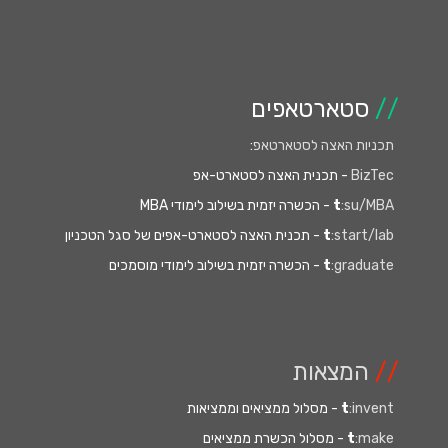
//
סטארטאפים
תכניות האצה לסטארטאפ
:
BizTec
- תכנית האצה לסטארט-אפ
:su/MBA
t
- הכשרה יזמית בשילוב לימודי MBA
:start/lab
t
- תכנית האצה לסטארט-אפים של סגל הטכניון
:graduate
t
- הכשרה יזמית בשילוב לימודי מוסמכים
//
המצאות
:invent
t
- מסלול ממציאים וממציאות
:make
t
- מסלול הכשרת ממציאים