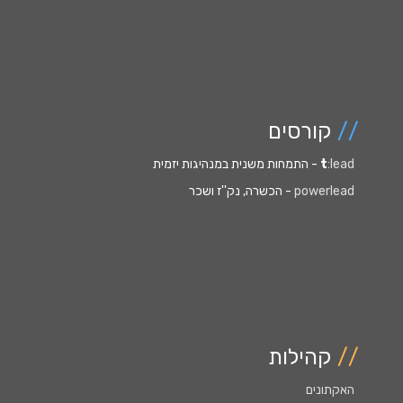
//
קורסים
:lead
t
- התמחות משנית במנהיגות יזמית
powerlead
- הכשרה, נק''ז ושכר
//
קהילות
האקתונים