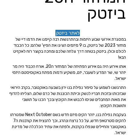
ביזטק
לאתר ביזטק
במסגרת אירועי שבוע היזמות ובהתרגשות רבה קיימנו את הדמו דיי של
מחזור 2023 של ביזטק, בו 9 מיזמים הציגו את הפיץ' שלהם; כל הכבוד
לכולם וכולן. ביזטק בטוחה דרך צלחה שלכם ומחכה בקוצר רוח לאקזיט
הבא!
אותו אירוע היה גם אירוע הפתיחה של המחזור ה20. אורח הכבוד היה מר
יזהר שי, שר המדע לשעבר, יזם, משקיע ודמות מפתח באקוסיסטם היזמי
ישראל.
התרגשנו לשמוע על סיפור נפילת בנו ירון בשבעה באוקטובר, בקרב הירואי
שבזכותו ובזכות חבריו לנשק וכיתת הכוננות של כרם שלום, הצליחו להדוף
את מאות המחבלים שניסו לכבוש את הקיבוץ ובכך הכנו על תושבי
ותושבות הקיבוץ.
בעקבות נפילת בנו, יזהר הקים מיזם חדש בשם Next October שמטרתו
להקים סטרטאפ חדש, על כל נרצח ונהרג, וכך להנציח את קורבנות ה7
באוקטובר והחיילים שנפלו בקרבות, ולפתח את עתיד הכלכלה של מדינת
ישראל.