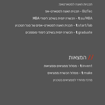
תכניות האצה לסטארטאפ
:
BizTec
- תכנית האצה לסטארט-אפ
:su/MBA
t
- הכשרה יזמית בשילוב לימודי MBA
:start/lab
t
- תכנית האצה לסטארט-אפים של סגל הטכניון
:graduate
t
- הכשרה יזמית בשילוב לימודי מוסמכים
//
המצאות
:invent
t
- מסלול ממציאים וממציאות
:make
t
- מסלול הכשרת ממציאים
מרכז מהודר לממציאים בטכניון