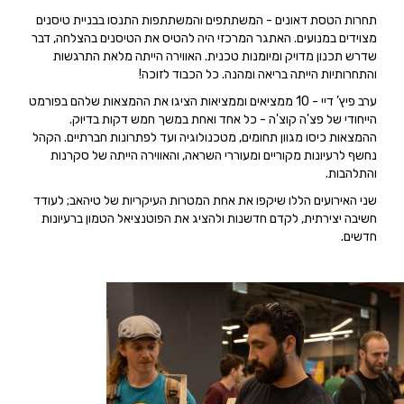
תחרות הטסת דאונים -
המשתתפים והמשתתפות התנסו בבניית טיסנים
מצוידים במנועים. האתגר המרכזי היה להטיס את הטיסנים בהצלחה, דבר
שדרש תכנון מדויק ומיומנות טכנית. האווירה הייתה מלאת התרגשות
והתחרותיות הייתה בריאה ומהנה. כל הכבוד לזוכה!
ערב פיץ’ דיי -
10 ממציאים וממציאות הציגו את ההמצאות שלהם בפורמט
הייחודי של פצ'ה קוצ'ה - כל אחד ואחת במשך חמש דקות בדיוק.
ההמצאות כיסו מגוון תחומים, מטכנולוגיה ועד לפתרונות חברתיים. הקהל
נחשף לרעיונות מקוריים ומעוררי השראה, והאווירה הייתה של סקרנות
והתלהבות.
שני האירועים הללו שיקפו את אחת המטרות העיקריות של טיהאב;
לעודד
חשיבה יצירתית, לקדם חדשנות ולהציג את הפוטנציאל הטמון ברעיונות
חדשים.