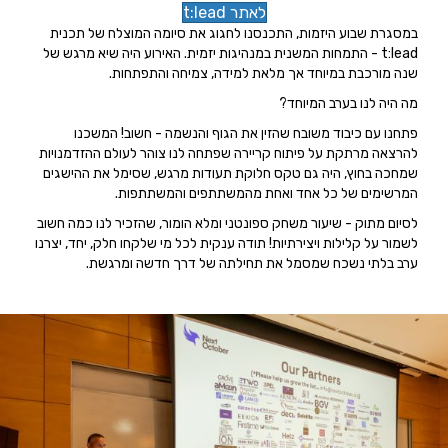
לאתר t:lead
במסגרת שבוע היזמות, התכנסנו לחגוג את סיומה המוצלח
של תכנית
t:lead - התמחות המשנית במנהיגות יזמית.
האירוע היה שיא מרגש של
שנה מורכבת במיוחד אך מלאת
למידה, צמיחה והתפתחות.
מה היה לנו בערב המיוחד?
פתחנו עם כיבוד משובח שהזין את הגוף והנשמה - חשוב!
המשכנו
להרצאה מרתקת על פיתוח קריירה
שפתחה לנו צוהר לעולם ההזדמנויות
שמחכה בחוץ,
היה גם טקס חלוקת תעודות מרגש, שסימל את ההישגים
המרשימים של כל אחד ואחת מהמשתתפים והמשתתפות.
לסיום מתוק - שיעור משחק ספונטני ומלא הומור,
שהזכיר לנו כמה חשוב
לשמור על קלילות ויצירתיות!
תודה ענקית לכל מי שלקחו חלק,
יחד, יצרנו
ערב בלתי נשכח שמסמל את
תחילתה של דרך חדשה ומרגשת.