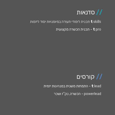
//
סדנאות
:skills תכנית לימודי תעודה במיומנויות יסוד ליזמות
t
:pro
t
- תכנית הכשרה מקצועית
//
קורסים
:lead
t
- התמחות משנית במנהיגות יזמית
powerlead
- הכשרה, נק''ז ושכר