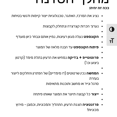
ככה זה יהיה:
נציג את המרכז, האתגר, טכנולוגיות ייצור קיימות ודגשי בטיחות
נערוך הכרות קצרצרה ונתחלק לקבוצות
פעל/כבה ניגודיות גבוהה
הקונספט
נעלה מגוון רעיונות, נמיין אותם ונבחר כיוון מועדף
תג גודל גופן
פיתוח
הקונספט
עד הבנה מלאה של המוצר
פרוטוטייפ + בדיקה
נמחיש את הרעיון בתלת מימד (קרטון
ביצוע וכו')
המחשה
נכין שרטוטים (דו מימדיים) של הפתרון והחלקים לייצור
בעזרת
סרגל ונייר או מחשב ותוכנות מתאימות
ייצור
כל קבוצה תייצר את המוצר שאותו פיתחה
פרזנטציה
הצגת הרעיון, התהליך והמכוניות, וכמובן - מירוץ
מכוניות!