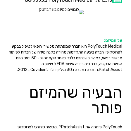
כתבו על PolyTouch Medical בכלכליסט
על המיזם:
PolyTouch Medical היא חברה שמפתחת מכשירי רופאי לטיפול בבקע
לפרוסקופי. חברה ביצעה התקדמות מהירה בקנה מידה של חברות לפיתוח
מכשור רפואי, כאשר כשנתיים בלבד לאחר הקמתה וכ- 50 ימים מיום
הגשת הבקשה, כבר היה בידיה אישור FDA ל שיווק ה-
PatchAssist.החברה נמכרה ב30 מיליון דולר לCovidien ב2012.
הבעיה שהמיזם
פותר
PolyTouch פיתחה את PatchAssist™, מכשיר כירורגי לפרוסקופי