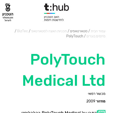
עמוד הבית
/ סטארטאפים /
תכניות האצה לסטארטאפ
/
BizTec
/
מיזמים בוגרים
/ PolyTouch
PolyTouch
Medical Ltd
מכשור רפואי
מחזור
2009