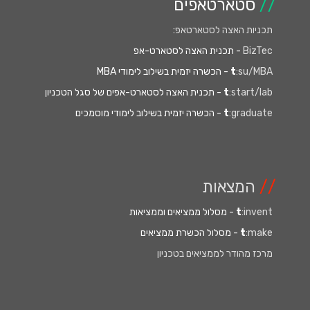
//
סטארטאפים
תכניות האצה לסטארטאפ
:
BizTec
- תכנית האצה לסטארט-אפ
:su/MBA
t
- הכשרה יזמית בשילוב לימודי MBA
:start/lab
t
- תכנית האצה לסטארט-אפים של סגל הטכניון
:graduate
t
- הכשרה יזמית בשילוב לימודי מוסמכים
//
המצאות
:invent
t
- מסלול ממציאים וממציאות
:make
t
- מסלול הכשרת ממציאים
מרכז מהודר לממציאים בטכניון