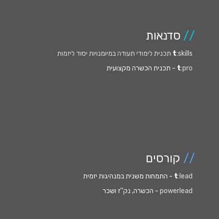
//
סדנאות
:skills תכנית לימודי תעודה במיומנויות יסוד ליזמות
t
:pro
t
- תכנית הכשרה מקצועית
//
קורסים
:lead
t
- התמחות משנית במנהיגות יזמית
powerlead
- הכשרה, נק''ז ושכר