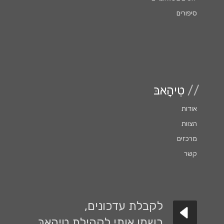
סיפורים
//
טִיהָאבּ
אודות
הצוות
מרכזים
קשר
לקבלת עדכונים,
רשמו אותי לקהילת טִיהָאבּ