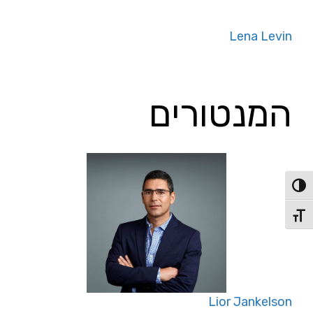
Lena Levin
המנטורים
פעל/כבה ניגודיות גבוהה
תג גודל גופן
Lior Jankelson