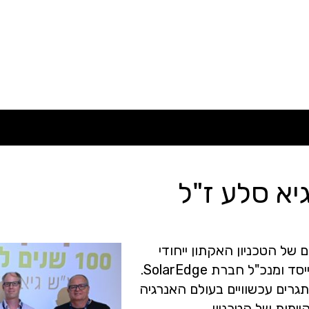
יא סלע ז"ל
כז המבקרים של הטכניון האקתון ייחודי
כ"ל חברת SolarEdge.
רים עכשוויים בעולם האנרגיה