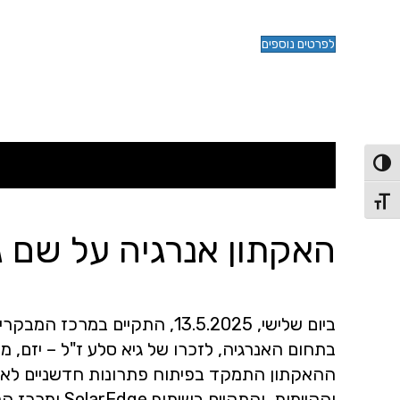
לפרטים נוספים
פעל/כבה ניגודיות גבוהה
תג גודל גופן
האקתון אנרגיה על שם ג
ביום שלישי, 13.5.2025, התקיים במר
בתחום האנרגיה, לזכרו של גיא סלע ז"ל – יזם, מייסד ומנ
ההאקתון התמקד בפיתוח פתרונות חדשניים לאתג
והקיימות, והתקיים בשיתוף SolarEdge ומרכז הקיימות של הטכניון.