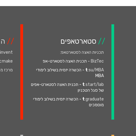
//
סטארטאפים
//
המ
תכניות האצה לסטארטאפ
:
:invent
BizTec
- תכנית האצה לסטארט-אפ
:make
t
:su/MBA
t
- הכשרה יזמית בשילוב לימודי
מרכז מה
MBA
:start/lab
t
- תכנית האצה לסטארט-אפים
של סגל הטכניון
:graduate
t
- הכשרה יזמית בשילוב לימודי
מוסמכים