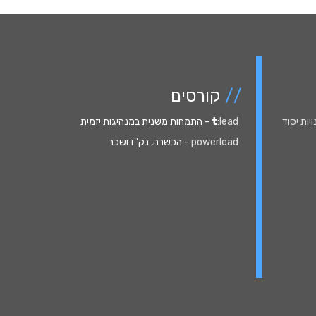
//
קורסים
נויות יסוד
:lead
t
- התמחות משנית במנהיגות יזמית
powerlead
- הכשרה, נק''ז ושכר