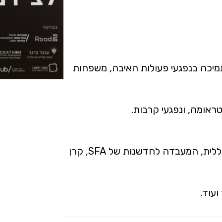
מיכה בנפגעי פעולות האיבה, משפחות
ראומה, ונפגעי קרבות.
האירוע נערך במשרדי Road2 בחיפה, בשיתוף כללית, המעבדה לחדשנות של SFA, קרן