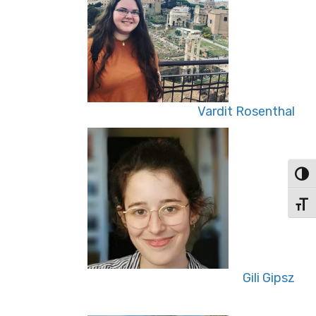
Vardit Rosenthal
פעל/כבה ניגודיות גבוהה
תג גודל גופן
Gili Gipsz