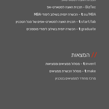
BizTec
- תכנית האצה לסטארט-אפ
:su/MBA
t
- הכשרה יזמית בשילוב לימודי MBA
:start/lab
t
- תכנית האצה לסטארט-אפים של סגל הטכניון
:graduate
t
- הכשרה יזמית בשילוב לימודי מוסמכים
//
המצאות
:invent
t
- מסלול ממציאים וממציאות
:make
t
- מסלול הכשרת ממציאים
מרכז מהודר לממציאים בטכניון