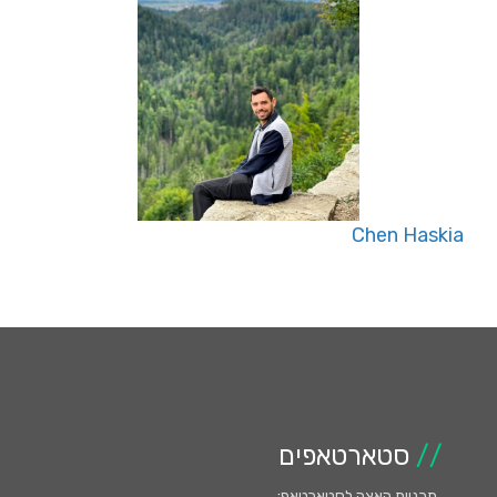
Chen Haskia
//
סטארטאפים
תכניות האצה לסטארטאפ
: