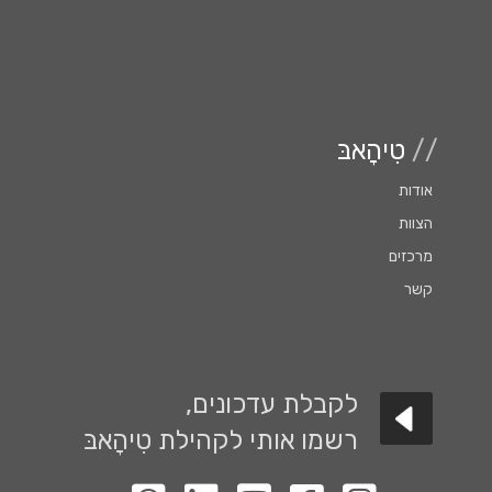
//
טִיהָאבּ
אודות
הצוות
מרכזים
קשר
לקבלת עדכונים,
רשמו אותי לקהילת טִיהָאבּ
לעמוד האינסטגרם שלנו
לעמוד הפייסבוק שלנו
לעמוד יוטיוב שלנו
לעמוד הלינקדין שלנו
קבוצת ווטסאפ השקטה