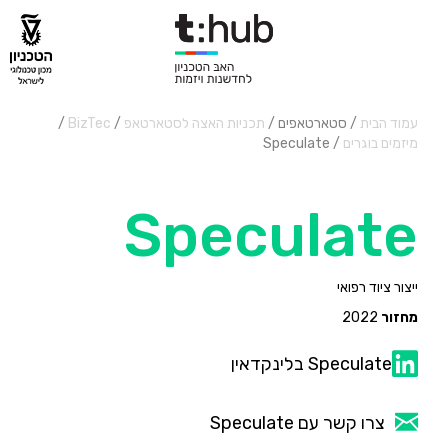
עמוד הבית
/ סטארטאפים /
תכניות האצה לסטארטאפ
/
BizTec
/
מיזמים בוגרים
/
Speculate
Speculate
ייצור ציוד רפואי
מחזור
2022
Speculate בלינקדאין
צרו קשר עם Speculate