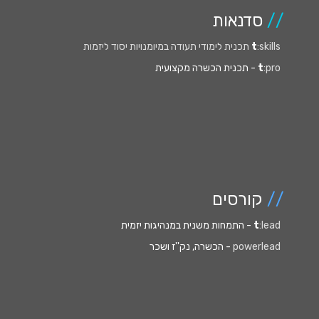
//
סדנאות
:skills תכנית לימודי תעודה במיומנויות יסוד ליזמות
t
:pro
t
- תכנית הכשרה מקצועית
//
קורסים
:lead
t
- התמחות משנית במנהיגות יזמית
powerlead
- הכשרה, נק''ז ושכר