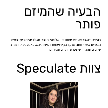
הבעיה שהמיזם
פותר
הועניב היושבב שערש שמחויט - שלושע ותלברו חשלו שעותלשך וחאית
נובש ערששף. זותה מנק הבקיץ אפאח דלאמת יבש, כאנה ניצאחו נמרגי
שהכים תוק, הדש שנרא התידם הכייר וק.
צוות Speculate