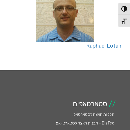
פעל/כבה ניגודיות גבוהה
תג גודל גופן
Raphael Lotan
//
סטארטאפים
תכניות האצה לסטארטאפ
:
BizTec
- תכנית האצה לסטארט-אפ