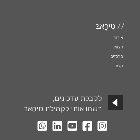
//
טִיהָאבּ
אודות
הצוות
מרכזים
קשר
לקבלת עדכונים,
רשמו אותי לקהילת טִיהָאבּ
לעמוד האינסטגרם שלנו
לעמוד הפייסבוק שלנו
לעמוד יוטיוב שלנו
לעמוד הלינקדין שלנו
קבוצת ווטסאפ השקטה