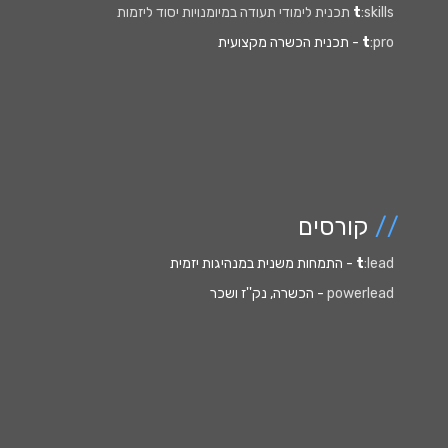
:skills תכנית לימודי תעודה במיומנויות יסוד ליזמות
t
:pro
t
- תכנית הכשרה מקצועית
//
קורסים
:lead
t
- התמחות משנית במנהיגות יזמית
powerlead
- הכשרה, נק''ז ושכר