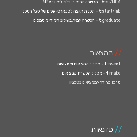
:su/MBA
t
- הכשרה יזמית בשילוב לימודי MBA
:start/lab
t
- תכנית האצה לסטארט-אפים של סגל הטכניון
:graduate
t
- הכשרה יזמית בשילוב לימודי מוסמכים
//
המצאות
:invent
t
- מסלול ממציאים וממציאות
:make
t
- מסלול הכשרת ממציאים
מרכז מהודר לממציאים בטכניון
//
סדנאות