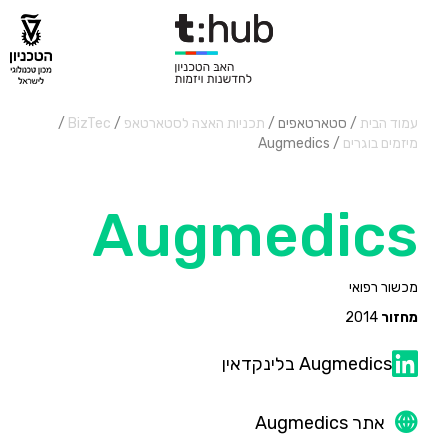
עמוד הבית
/ סטארטאפים /
תכניות האצה לסטארטאפ
/
BizTec
/
מיזמים בוגרים
/
Augmedics
Augmedics
מכשור רפואי
מחזור
2014
Augmedics בלינקדאין
אתר Augmedics